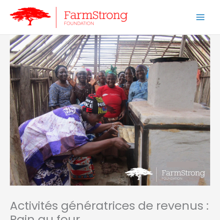
Aller
au
contenu
Activités génératrices de revenus :
Pain au four